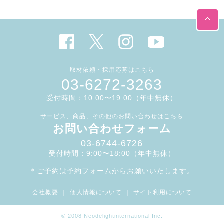
取材依頼・採用応募はこちら
03-6272-3263
受付時間：10:00〜19:00（年中無休）
サービス、商品、その他のお問い合わせはこちら
お問い合わせフォーム
03-6744-6726
受付時間：9:00〜18:00（年中無休）
＊ご予約は
予約フォーム
からお願いいたします。
会社概要
｜
個人情報について
｜
サイト利用について
© 2008 Neodelightinternational Inc.