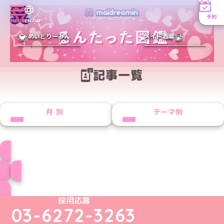
予約
MENU
EN／JP
めいどりーみん
メイド酒場
記事一覧
月別
テーマ別
プロフィール
ブログ トップページへ
めいどりーみんTikTok公式アカウント
めいどりーみんX公式アカウント
めいどりーみんInstagram公式アカウント
めいどりーみんFacebook公式アカウン
めいどりーみんYouTube公式アカ
採用応募
03-6272-3263