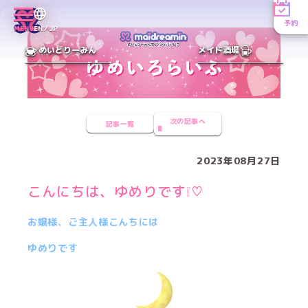
予約
MENU
EN／JP
めいどりーみん
メイド酒場
次の記事へ
記事一覧
2023年08月27日
こんにちは、ゆめりです❕♡
お嬢様、ご主人様こんちには
ゆめりです