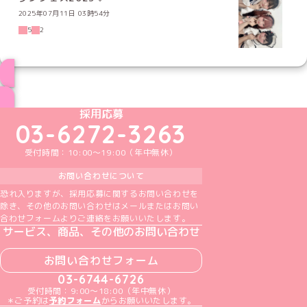
2025年07月11日 03時54分
5
2
ブログ トップページへ
めいどりーみんTikTok公式アカウント
めいどりーみんX公式アカウント
めいどりーみんInstagram公式アカウント
めいどりーみんFacebook公式アカウン
めいどりーみんYouTube公式アカ
採用応募
03-6272-3263
受付時間：10:00～19:00（年中無休）
お問い合わせについて
恐れ入りますが、採用応募に関するお問い合わせを
除き、その他のお問い合わせはメールまたはお問い
合わせフォームよりご連絡をお願いいたします。
サービス、商品、その他のお問い合わせ
お問い合わせフォーム
03-6744-6726
受付時間：9:00～18:00（年中無休）
＊ご予約は
予約フォーム
からお願いいたします。