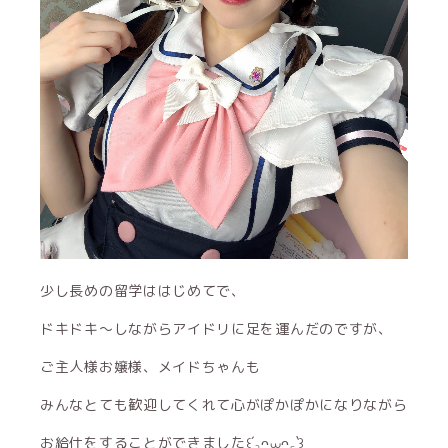
少し長めの留学ははじめてで、
ドキドキ〜しながらアイドリに足を運んだのですが、
ご主人様お嬢様、メイドちゃんも
みんなとても歓迎してくれて心がぽかぽかになりながら
お給仕をすることができました꒰´꜆ᴖ⩊ᴖ꜀`꒱