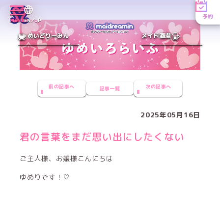
予約
MENU
EN／JP
めいどりーみん
メイド酒場
前の記事へ
次の記事へ
記事一覧
2025年05月16日
君の言葉をまだ思い出にしたくない
ご主人様、お嬢様こんにちは
ゆめりです！♡