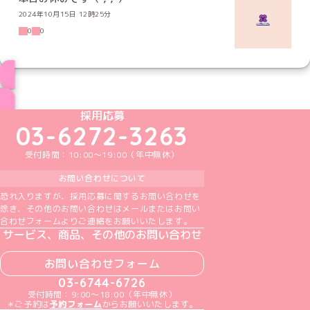
2024年10月15日 12時25分
0
0
ブログ トップページへ
めいどりーみんTikTok公式アカウント
めいどりーみんX公式アカウント
めいどりーみんInstagram公式アカウント
めいどりーみんFacebook公式アカウン
めいどりーみんYouTube公式アカ
採用応募
03-6272-3263
受付時間：10:00～19:00（年中無休）
お問い合わせについて
恐れ入りますが、採用応募に関するお問い合わせを
除き、その他のお問い合わせはメールまたはお問い
合わせフォームよりご連絡をお願いいたします。
サービス、商品、その他のお問い合わせ
お問い合わせフォーム
03-6744-6726
受付時間：9:00～18:00（年中無休）
＊ご予約は
予約フォーム
からお願いいたします。