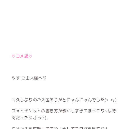
♡コメ返♡
やす ご主人様へ♡
お久しぶりのご入国ありがとにゃんにゃんでした(> <｡)
フォトチケットの書き方が懐かしすぎてほっこり~な時
間だったね⸜( ◜࿁◝ )⸝︎︎
これからも応援しててね！そしてブログも見てね！