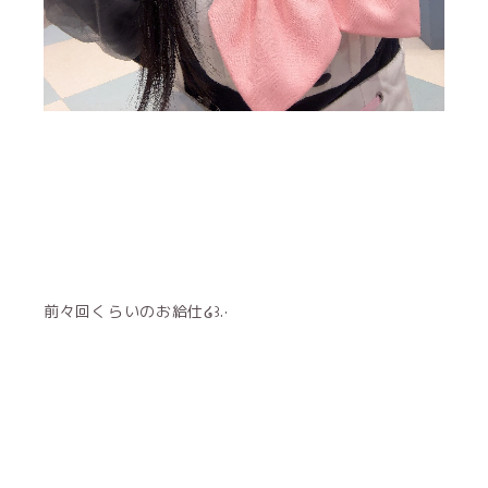
前々回くらいのお給仕໒꒱.·