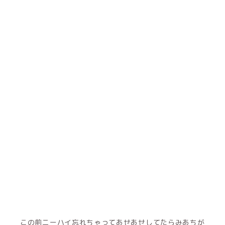
この前ニーハイ忘れちゃってあせあせしてたらみあちが