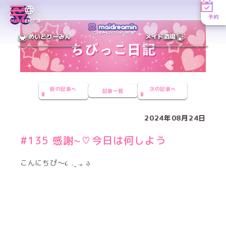
予約
MENU
EN／JP
めいどりーみん
メイド酒場
前の記事へ
次の記事へ
記事一覧
2024年08月24日
#135 感謝~♡今日は何しよう
こんにちぴ〜૮ . ̫ .｡ ა