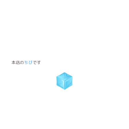
本店の
ちぴ
です