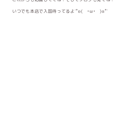
いつでも本店で入国待ってるよ˙˚ʚ( •ω• )ɞ˚˙