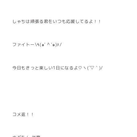
しゃちは頑張る君をいつも応援してるよ！！
ファイトー\٩(๑' ^ '๑)۶/
今日もきっと楽しい1日になるよ♡ヽ(´▽｀)/
コメ返！！