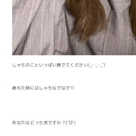
しゃちのこといっぱい撫でてください( ̳- ·̫ - ̳ˆ)
疲れた時にはしゃちなでなで♡
あなたはどっち派ですか？(ˊᗜˋ)