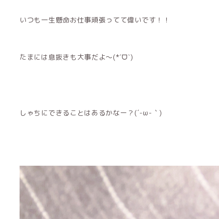
いつも一生懸命お仕事頑張ってて偉いです！！
たまには息抜きも大事だよ〜(*ˊᗜˋ)
しゃちにできることはあるかなー？(´-ω-｀)