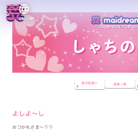
MENU
EN／JP
前の記事へ
記事一覧
よしよ〜し
おつかれさま〜♡♡