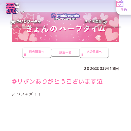
予約
MENU
EN／JP
めいどりーみん
メイド酒場
前の記事へ
次の記事へ
記事一覧
2026年03月18日
⚽️リボンありがとうございます泣
とりいそぎ！！