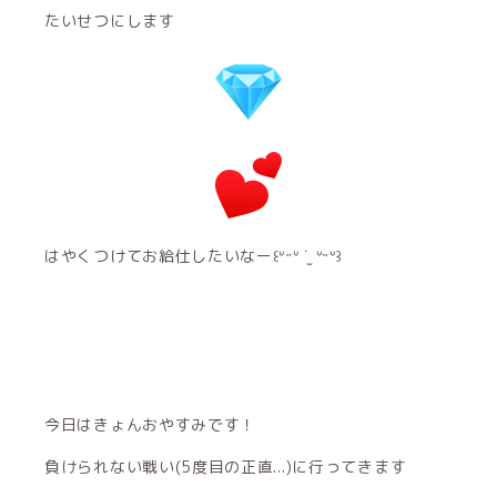
たいせつにします
はやくつけてお給仕したいなー꒰ᐡ˶ᐡ ˙̫ ᐡ˵ᐡ꒱
今日はきょんおやすみです！
負けられない戦い(5度目の正直...)に行ってきます