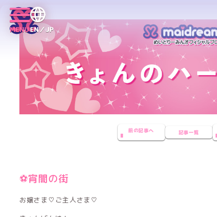
MENU
EN／JP
前の記事へ
記事一覧
⚽️宵闇の街
お嬢さま♡ご主人さま♡