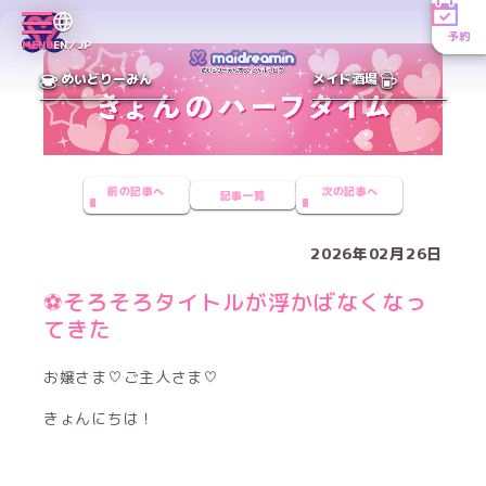
予約
MENU
EN／JP
めいどりーみん
メイド酒場
前の記事へ
次の記事へ
記事一覧
2026年02月26日
⚽️そろそろタイトルが浮かばなくなっ
てきた
お嬢さま♡ご主人さま♡
きょんにちは！