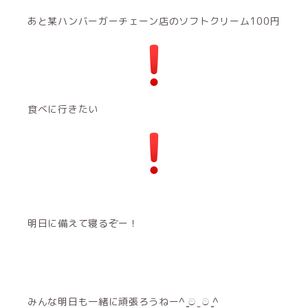
あと某ハンバーガーチェーン店のソフトクリーム100円
️食べに行きたい
明日に備えて寝るぞー！
みんな明日も一緒に頑張ろうねー^ ̳ට ̫ ට ̳^