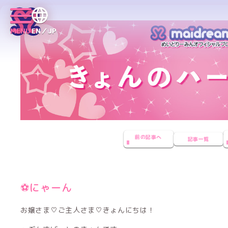
MENU
EN／JP
前の記事へ
記事一覧
⚽️にゃーん
お嬢さま♡ご主人さま♡きょんにちは！