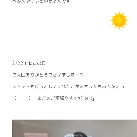
へぶんずげぃとのきょんです
2/22！ねこの日！
ご入国ありがとうございました！♡
ショットもげっとしてくれたご主人さまたちありがとう
（；_；）！まだまだ頑張ります٩( 'ω' )و