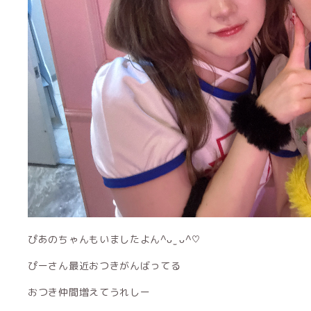
ぴあのちゃんもいましたよん^ᴗ ̫ ᴗ^♡
ぴーさん最近おつきがんばってる
おつき仲間増えてうれしー