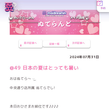
予約
MENU
EN／JP
めいどりーみん
メイド酒場
前の記事へ
次の記事へ
記事一覧
2024年07月31日
@49 日本の夏はとっても暑い
おはぬてら～‪ ·͜·
中央通り店所属 ぬてらでし!
本日おひさまお給仕です♪♪♪♪