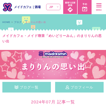
メイドカフェ
｜
酒場
JP
MENU
HOME
ブログ
まりりんの思い出
メイドカフェ・メイド喫茶「めいどりーみん」のまりりんの思
い出
ブログ一覧
プロフィール
2024年07月 記事一覧