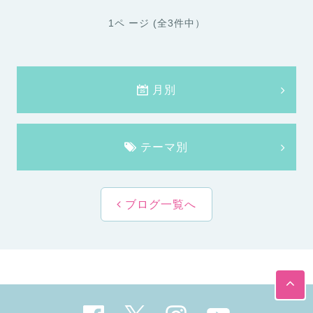
1ペ ージ (全3件中）
月別
テーマ別
ブログ一覧へ