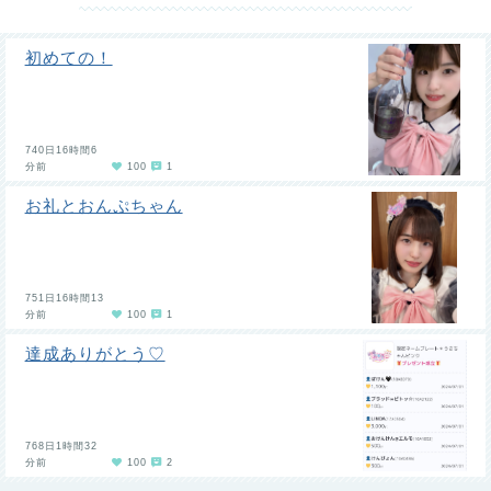
初めての！
740日16時間6
分前
100
1
お礼とおんぷちゃん
751日16時間13
分前
100
1
達成ありがとう♡
768日1時間32
分前
100
2