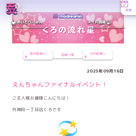
予約
MENU
EN／JP
めいどりーみん
メイド酒場
前の記事へ
次の記事へ
記事一覧
2025年09月16日
えんちゃんファイナルイベント！
ご主人様お嬢様こんにちは！
外神田一丁目店くろです