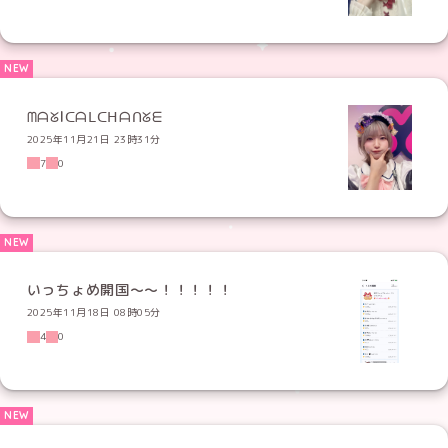
ᗰᗩᘜIᑕᗩᒪᑕᕼᗩᑎᘜᗴ
2025年11月21日 23時31分
7
0
いっちょめ開国〜〜！！！！！
2025年11月18日 08時05分
4
0