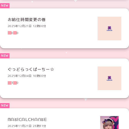
お給仕時間変更の巻
2025年12月21日 12時00分
0
0
ぐっどらっくぱーちー☆
2025年12月04日 10時00分
3
0
ᗰᗩᘜIᑕᗩᒪᑕᕼᗩᑎᘜᗴ
2025年11月21日 23時31分