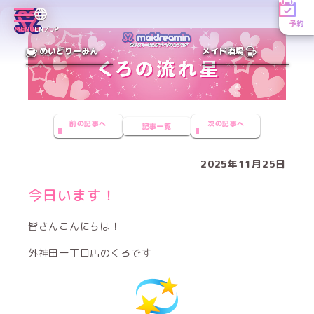
予約
MENU
EN／JP
めいどりーみん
メイド酒場
前の記事へ
次の記事へ
記事一覧
2025年11月25日
今日います！
皆さんこんにちは！
外神田一丁目店のくろです