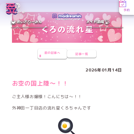
予約
MENU
EN／JP
めいどりーみん
メイド酒場
前の記事へ
記事一覧
2026年01月14日
お空の国上陸〜！！
ご主人様お嬢様！こんにちは〜！！
外神田一丁目店の流れ星くろちゃんです