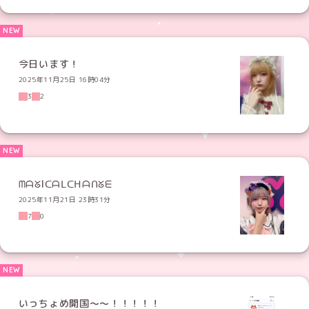
今日います！
2025年11月25日 16時04分
3
2
ᗰᗩᘜIᑕᗩᒪᑕᕼᗩᑎᘜᗴ
2025年11月21日 23時31分
7
0
いっちょめ開国〜〜！！！！！