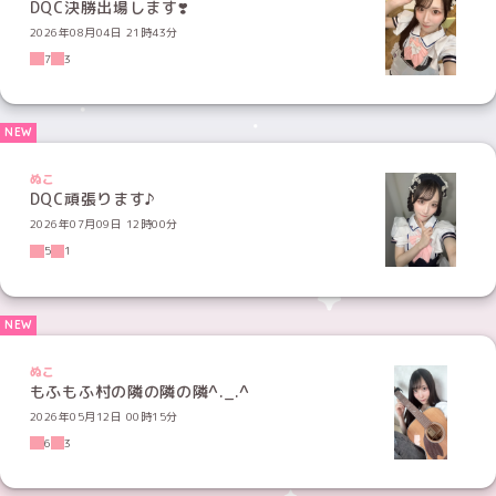
DQC決勝出場します❣️
2026年08月04日 21時43分
7
3
ぬこ
DQC頑張ります♪︎
2026年07月09日 12時00分
5
1
ぬこ
もふもふ村の隣の隣の隣^._.^
2026年05月12日 00時15分
6
3