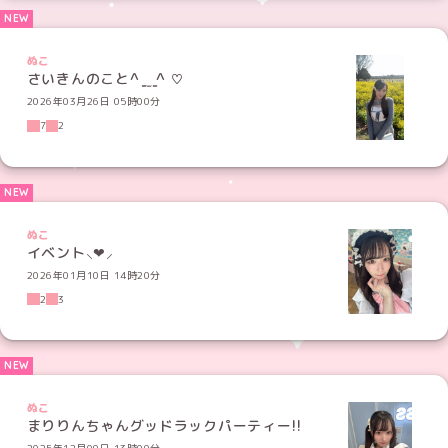
ぬこ
さいきんのこと^ ̳ ̫ ̳^ ♡
2026年03月26日 05時00分
7
2
ぬこ
イベント⸜❤︎⸝‍
2026年01月10日 14時20分
2
3
ぬこ
まりりんちゃんグッドラックパーティー!!