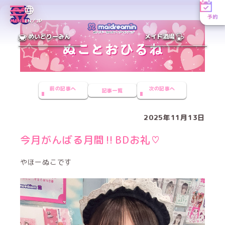
予約
MENU
EN／JP
めいどりーみん
メイド酒場
前の記事へ
次の記事へ
記事一覧
2025年11月13日
今月がんばる月間‼️BDお礼♡
やほーぬこです