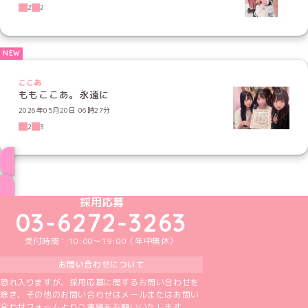
2
2
ここあ
ももここあ。永遠に
2026年05月20日 06時27分
2
3
ブログ トップページへ
めいどりーみんTikTok公式アカウント
めいどりーみんX公式アカウント
めいどりーみんInstagram公式アカウント
めいどりーみんFacebook公式アカウン
めいどりーみんYouTube公式アカ
採用応募
03-6272-3263
受付時間：10:00～19:00（年中無休）
お問い合わせについて
恐れ入りますが、採用応募に関するお問い合わせを
除き、その他のお問い合わせはメールまたはお問い
合わせフォームよりご連絡をお願いいたします。