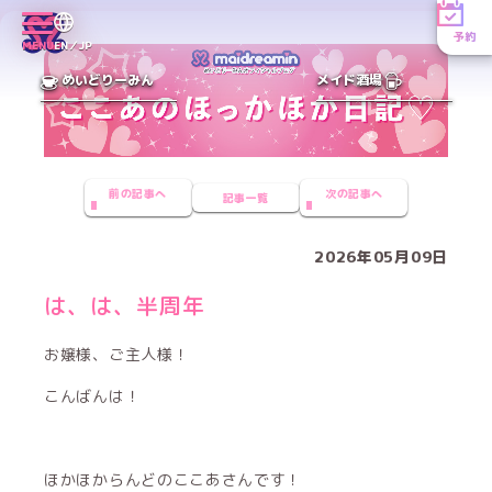
予約
MENU
EN／JP
めいどりーみん
メイド酒場
前の記事へ
次の記事へ
記事一覧
2026年05月09日
は、は、半周年
お嬢様、ご主人様！
こんばんは！
ほかほからんどのここあさんです！