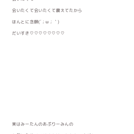
会いたくて会いたくて震えてたから
ほんとに念願(´；ω；｀)
だいすき♡♡♡♡♡♡♡♡
実はみーたんのあぷりーみんの