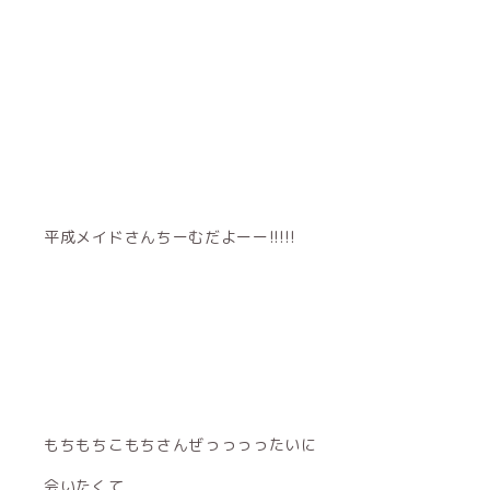
平成メイドさんちーむだよーー!!!!!
もちもちこもちさんぜっっっったいに
会いたくて