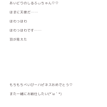
あいどりのしるふぃちゃん♡♡
ほまに天使だ……
ほわっほわ
ほわっほわです……
羽が見えた
もちもちべいびーハピネスおめでとう♡
また一緒にお給仕したい(*´ω｀*)