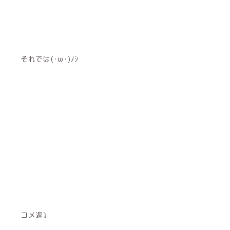
それでは(･ω･)ﾉｼ
コメ返⤵︎