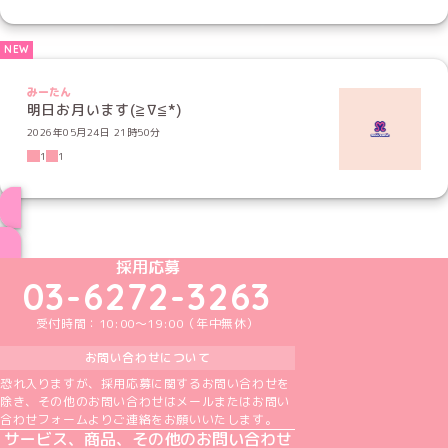
みーたん
明日お月います(≧∇≦*)
2026年05月24日 21時50分
1
1
ブログ トップページへ
めいどりーみんTikTok公式アカウント
めいどりーみんX公式アカウント
めいどりーみんInstagram公式アカウント
めいどりーみんFacebook公式アカウン
めいどりーみんYouTube公式アカ
採用応募
03-6272-3263
受付時間：10:00～19:00（年中無休）
お問い合わせについて
恐れ入りますが、採用応募に関するお問い合わせを
除き、その他のお問い合わせはメールまたはお問い
合わせフォームよりご連絡をお願いいたします。
サービス、商品、その他のお問い合わせ