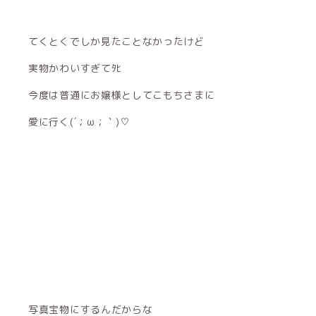
てくとくでしか見たことなかったけど
実物かわいすぎてﾀﾋ
今度は普通にお嬢様としてこもちさまに
愛に行く(´；ω；｀)♡
写真宝物にするんだからな