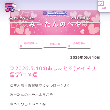
予約
MENU
EN／JP
めいどりーみん
メイド酒場
前の記事へ
次の記事へ
記事一覧
2026年05月10日
♡2026.5.10のあしあと♡(アイドリ
留学)コメ返
ご主人様♡お嬢様♡にゃっほー＞ꇴ＜
みーたんのへやへようこそ
ゆっくりしていってねー