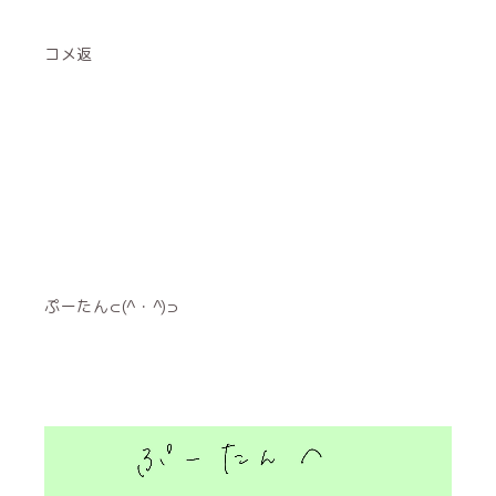
コメ返
ぷーたん⊂(^・^)⊃