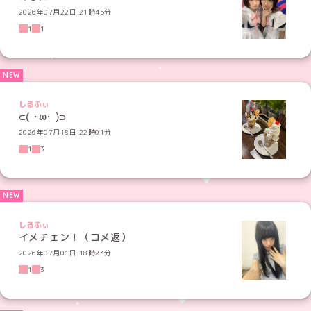
2026年07月22日 21時45分
1
1
しるふぃ
⊂( ･ω･ )⊃
2026年07月18日 22時01分
1
3
しるふぃ
イメチェン！（コメ返）
2026年07月01日 18時23分
1
3