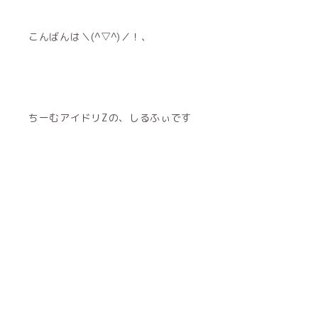
こんばんは＼(^▽^)／！、
ちーむアイドリZの、しるふぃです