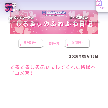
予約
MENU
EN／JP
めいどりーみん
メイド酒場
前の記事へ
次の記事へ
記事一覧
2026年05月17日
てるてるしるふぃにしてくれた皆様へ
（コメ返）