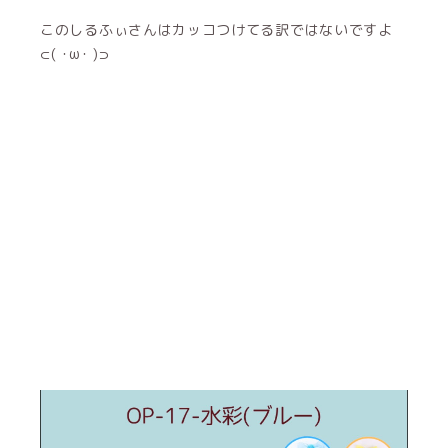
このしるふぃさんはカッコつけてる訳ではないですよ
⊂( ･ω･ )⊃