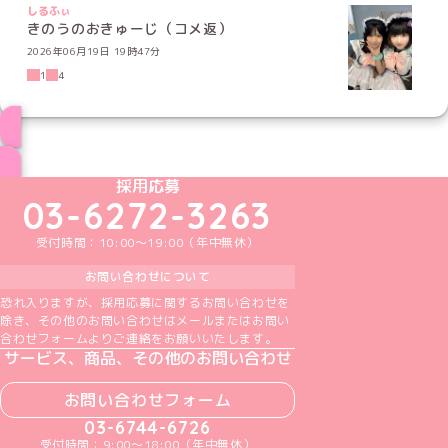
しるふぃ
きのうのおきゅーじ（コメ返）
2026年06月19日 19時47分
1
4
ブログ トップページへ
めいどりーみんTikTok公式アカウント
めいどりーみんX公式アカウント
めいどりーみんInstagram公式アカウント
めいどりーみんFacebook公式アカウン
めいどりーみんYouTube公式アカ
採用応募
03-6272-3263
受付時間：10:00～19:00（年中無休）
お問い合わせについて
恐れ入りますが、採用応募に関するお問い合わせを
除き、その他のお問い合わせはメールまたはお問い
合わせフォームよりご連絡をお願いいたします。
サービス、商品、その他のお問い合わせ
お問い合わせフォーム
03-6744-6726
受付時間：9:00～18:00（年中無休）