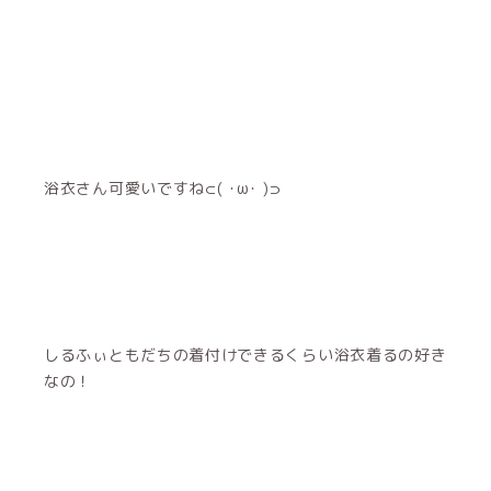
浴衣さん可愛いですね⊂( ･ω･ )⊃
しるふぃともだちの着付けできるくらい浴衣着るの好き
なの！