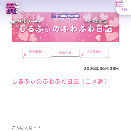
予約
MENU
EN／JP
めいどりーみん
メイド酒場
前の記事へ
次の記事へ
記事一覧
2026年06月08日
しるふぃのふわふわ日記（コメ返）
こんばんは〜！