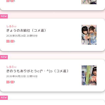
3
5
しるふぃ
きょうのお給仕（コメ返）
2026年06月24日 20時59分
2
5
しるふぃ
きのうもありがとう⊂(^・^)⊃（コメ返）
2026年06月22日 22時16分
2
3