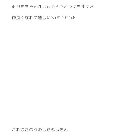
ありさちゃんはしごできでとってもすてき
仲良くなれて嬉しい＼(*⌒0⌒)♪
これはきのうのしるふぃさん