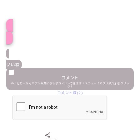
しるふぃプロフィール
いいね
コメント
めいどりーみんアプリ会員になればコメントできます！メニュー「アプリ紹介」をクリッ
ク！
コメント数(2)
Xでシェアする
LINEでシェアする
Facebookでシェアする