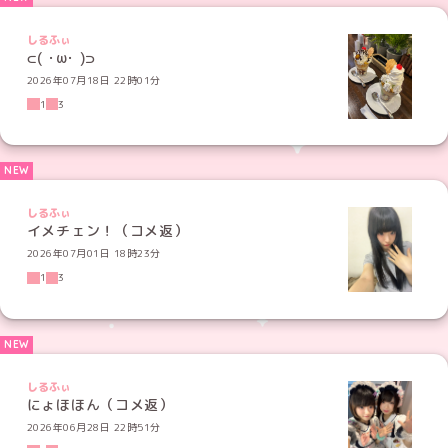
しるふぃ
⊂( ･ω･ )⊃
2026年07月18日 22時01分
1
3
しるふぃ
イメチェン！（コメ返）
2026年07月01日 18時23分
1
3
しるふぃ
にょほほん（コメ返）
2026年06月28日 22時51分