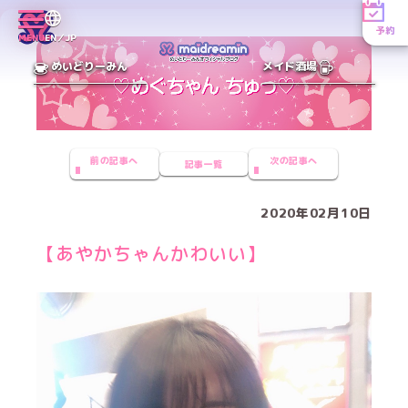
予約
MENU
EN／JP
めいどりーみん
メイド酒場
前の記事へ
次の記事へ
記事一覧
2020年02月10日
【あやかちゃんかわいい】