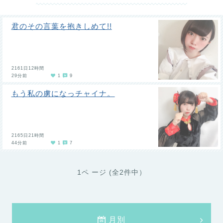
君のその言葉を抱きしめて!!
2161日12時間
29分前
1
9
もう私の虜になっチャイナ。
2165日21時間
44分前
1
7
1ペ ージ (全2件中）
月別