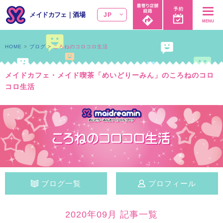
メイドカフェ
｜
酒場
JP
MENU
HOME
ブログ
ころねのコロコロ生活
メイドカフェ・メイド喫茶「めいどりーみん」のころねのコロ
コロ生活
ブログ一覧
プロフィール
2020年09月 記事一覧