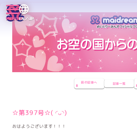
MENU
EN／JP
前の記事へ
記事一覧
☆第397号☆( ◜ᴗ◝)
おはようございます！！！