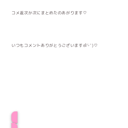
コメ返次か次にまとめたのあがります♡
いつもコメントありがとうございますദി ᷇ᵕ ᷆ )♡
プロフィール