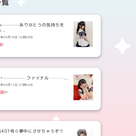
一覧
⋆꒰ঌ┈┈┈┈ありがとうの気持ちを
...
3年09月19日 16時28分
0
͙꒰ঌ••┈┈┈┈┈ ファイナル ┈┈┈...
3年09月11日 07時00分
2
30
第401号☆夢中にさせちゃうぞ♡