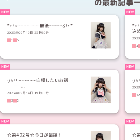
の
最新記事
*⋆꒰ঌ┈┈┈┈┈最後┈┈┈┈┈໒꒱⋆*
*
込め
2023年09月19日 23時59分
202
5
5
4
·̩͙꒰ঌ••┈┈┈┈自慢したいお話
·̩
┈┈┈...
202
2023年09月14日 19時00分
1
2
2
☆第402号☆今日が最後！
☆