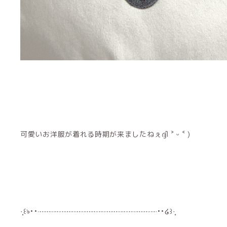
可愛いお洋服が着れる時期が来ましたねぇദ്ദി ˃ ᵕ ˂ )
·̩͙꒰ঌ••┈┈┈┈┈┈┈┈┈┈┈┈┈┈┈┈••໒꒱·̩͙