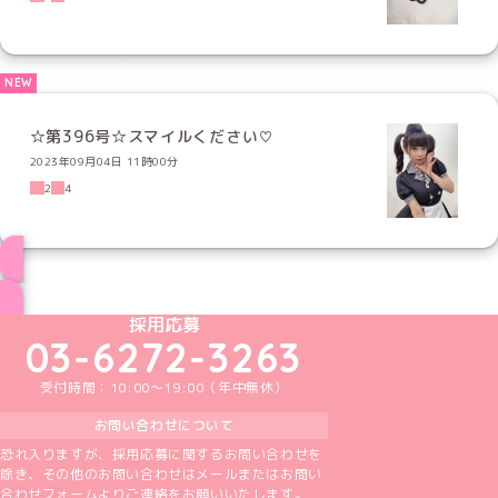
☆第396号☆スマイルください♡
2023年09月04日 11時00分
2
4
ブログ トップページへ
めいどりーみんTikTok公式アカウント
めいどりーみんX公式アカウント
めいどりーみんInstagram公式アカウント
めいどりーみんFacebook公式アカウン
めいどりーみんYouTube公式アカ
採用応募
03-6272-3263
受付時間：10:00～19:00（年中無休）
お問い合わせについて
恐れ入りますが、採用応募に関するお問い合わせを
除き、その他のお問い合わせはメールまたはお問い
合わせフォームよりご連絡をお願いいたします。