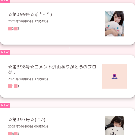
☆第399号☆ദ്ദി ˃ ᵕ ˂ )
2023年09月06日 17時49分
2
3
☆第398号☆コメント沢山ありがとうのブロ
グ...
2023年09月06日 17時00分
1
1
☆第397号☆( ◜ᴗ◝)
2023年09月06日 00時30分
5
3