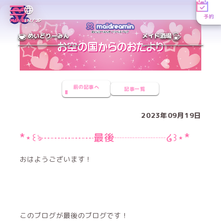
予約
MENU
EN／JP
めいどりーみん
メイド酒場
前の記事へ
記事一覧
2023年09月19日
*⋆꒰ঌ┈┈┈┈┈最後┈┈┈┈┈໒꒱⋆*
おはようございます！
このブログが最後のブログです！