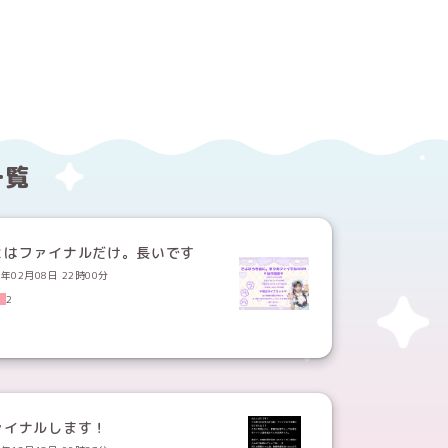
する
ebookでシェアする
一覧
とはファイナルだけ。長いです
6年02月08日 22時00分
2
ァイナルします！