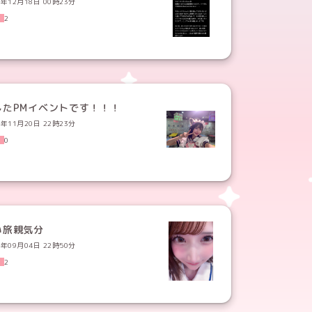
5年12月18日 00時23分
2
したPMイベントです！！！
5年11月20日 22時23分
0
い旅親気分
5年09月04日 22時50分
2