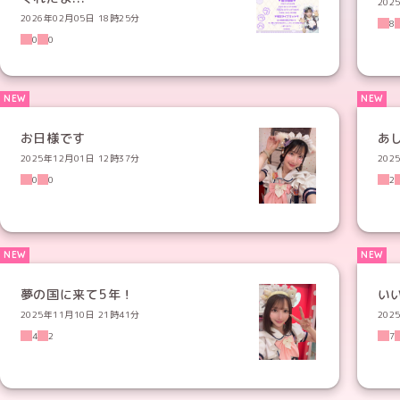
202
2026年02月05日 18時25分
8
0
0
お日様です
あ
2025年12月01日 12時37分
202
0
0
2
夢の国に来て5年！
い
2025年11月10日 21時41分
202
4
2
7