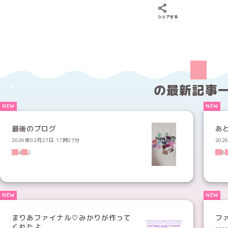
Xでシェアする
LINEでシェア
Fac
シェアする
の
最新記事
最後のブログ
あ
2026年02月27日 17時27分
202
4
2
6
まりあファイナル♡みかりが作って
フ
くれたよ...