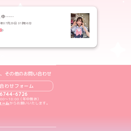
え中……
5年07月29日 01時06分
0
ジへ
ト
m公式アカウント
book公式アカウント
ouTube公式アカウント
、その他のお問い合わせ
合わせフォーム
-6744-6726
00～18:00（年中無休）
ォーム
からお願いいたします。