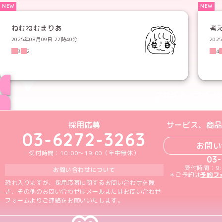
ねむねむまりあ
考
2025年08月09日 22時40分
202
3
2
4
ブログ トップペー
めいどりーみんTikTok公式アカウン
めいどりーみんX公式アカウント
めいどりーみんInstagra
めいどりーみんFace
めいどりーみんY
採用応募
サービス、商品
03-6272-3263
お問い
受付時間：10:00～19:00（年中無休）
03
受付時間：9:
お問い合わせについて
＊ご予約は
予約フ
恐れ入りますが、採用応募に関するお問い合わせを除
き、その他のお問い合わせはメールまたはお問い合わせ
フォームよりご連絡をお願いいたします。