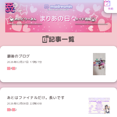
予約
MENU
EN／JP
めいどりーみん
メイド酒場
記事一覧
最後のブログ
2026年02月27日 17時27分
4
2
あとはファイナルだけ。長いです
2026年02月08日 22時00分
6
2