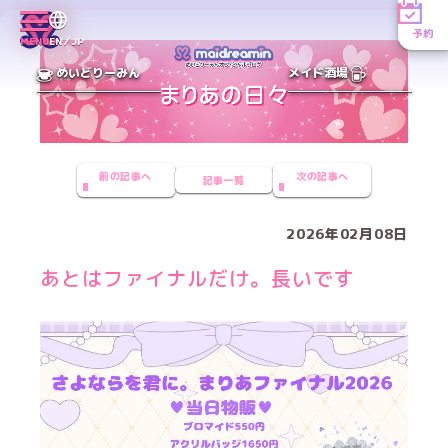
予約
MENU
EN／JP
めいどりーみん
メイド酒場
前の記事へ
次の記事へ
記事一覧
2026年02月08日
あとはファイナルだけ。長いです