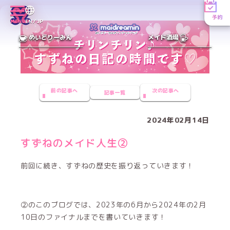
予約
MENU
EN／JP
めいどりーみん
メイド酒場
前の記事へ
次の記事へ
記事一覧
2024年02月14日
すずねのメイド人生②
前回に続き、すずねの歴史を振り返っていきます！
②のこのブログでは、2023年の6月から2024年の2月
10日のファイナルまでを書いていきます！