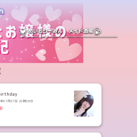
めいどりーみん
メイド酒場
覧
irthday
6年07月07日 20時28分
1