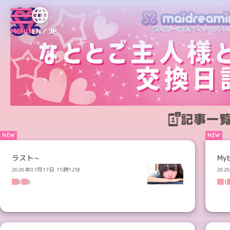
MENU
EN／JP
記事一
ラスト~
Myb
2026年07月17日 15時12分
202
0
0
1