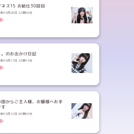
ハピネス15 お給仕30回目
6年05月28日 22時00分
2
と。のお出かけ日記
6年05月17日 23時15分
3
の国からご主人様、お嬢様へお手
です
6年05月12日 00時00分
2