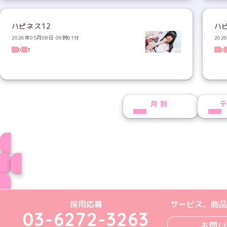
ハピネス12
ハ
2026年05月08日 09時01分
202
0
3
0
NEXT
月別
プロフィール
ブログ トップペー
めいどりーみんTikTok公式アカウン
めいどりーみんX公式アカウント
めいどりーみんInstagra
めいどりーみんFace
めいどりーみんY
採用応募
サービス、商品
03-6272-3263
お問い