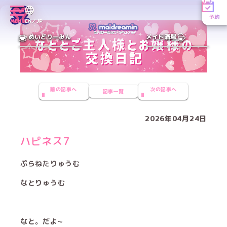
予約
MENU
EN／JP
めいどりーみん
メイド酒場
前の記事へ
次の記事へ
記事一覧
2026年04月24日
ハピネス7
ぷらねたりゅうむ
なとりゅうむ
なと。だよ~