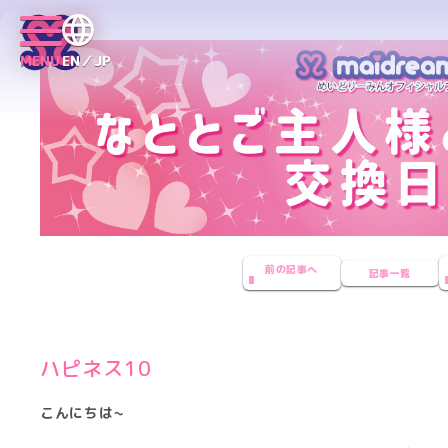
MENU
EN／JP
前の記事へ
記事一覧
ハピネス10
こんにちは~