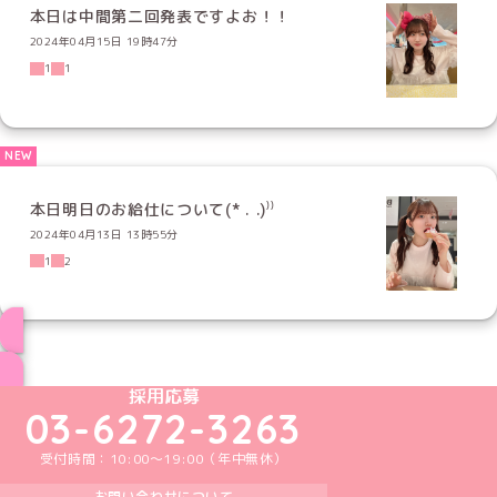
本日は中間第二回発表ですよお！！
2024年04月15日 19時47分
1
1
本日明日のお給仕について(* . .)⁾⁾
2024年04月13日 13時55分
1
2
ブログ トップページへ
めいどりーみんTikTok公式アカウント
めいどりーみんX公式アカウント
めいどりーみんInstagram公式アカウント
めいどりーみんFacebook公式アカウン
めいどりーみんYouTube公式アカ
採用応募
03-6272-3263
受付時間：10:00～19:00（年中無休）
お問い合わせについて