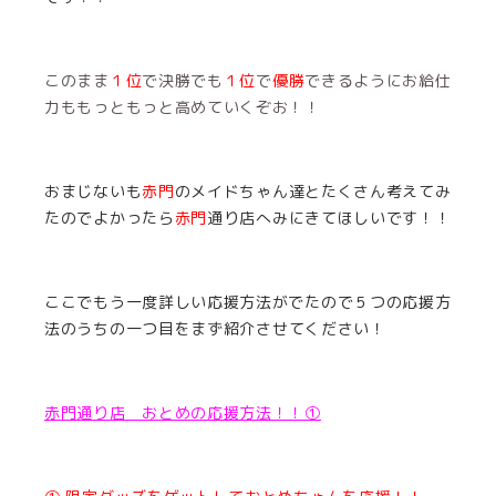
このまま
１位
で決勝でも
１位
で
優勝
できるようにお給仕
力ももっともっと高めていくぞお！！
おまじないも
赤門
のメイドちゃん達とたくさん考えてみ
たのでよかったら
赤門
通り店へみにきてほしいです！！
ここでもう一度詳しい応援方法がでたので５つの応援方
法のうちの
一つ目
をまず紹介させてください！
赤門通り店 おとめの応援方法！！①