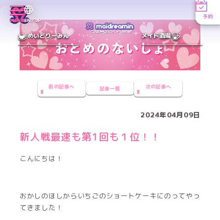
予約
MENU
EN／JP
めいどりーみん
メイド酒場
前の記事へ
次の記事へ
記事一覧
2024年04月09日
新人戦最速も第1回も１位！！
こんにちは！
おかしのほしからいちごのショートケーキにのってやっ
てきました！