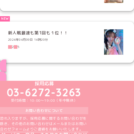
新人戦最速も第1回も１位！！
2024年04月09日 14時20分
2
5
ブログ トップページへ
めいどりーみんTikTok公式アカウント
めいどりーみんX公式アカウント
めいどりーみんInstagram公式アカウント
めいどりーみんFacebook公式アカウン
めいどりーみんYouTube公式アカ
採用応募
03-6272-3263
受付時間：10:00～19:00（年中無休）
お問い合わせについて
恐れ入りますが、採用応募に関するお問い合わせを
除き、その他のお問い合わせはメールまたはお問い
合わせフォームよりご連絡をお願いいたします。