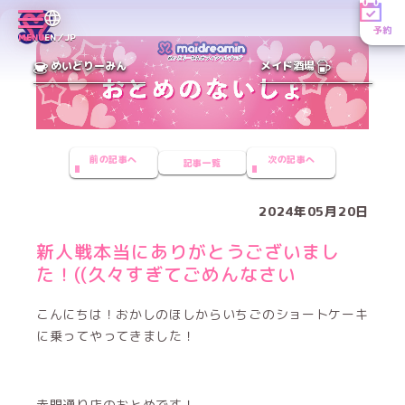
予約
MENU
EN／JP
めいどりーみん
メイド酒場
前の記事へ
次の記事へ
記事一覧
2024年05月20日
新人戦本当にありがとうございまし
た！((久々すぎてごめんなさい
こんにちは！おかしのほしからいちごのショートケーキ
に乗ってやってきました！
赤門通り店のおとめです！