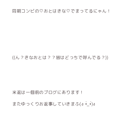
同期コンビの♡おとはきな♡でまってるにゃん！
((ん？きなおとは？？皆はどっちで呼んでる？))
米返は一個前のブログにあります！
またゆっくりお返事していきまふ(ง •̀_•́)ง