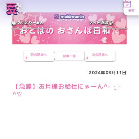
予約
MENU
EN／JP
めいどりーみん
メイド酒場
前の記事へ
次の記事へ
記事一覧
2024年03月11日
【急遽】お月様お給仕にゃーん^- ·̫ -
^♡