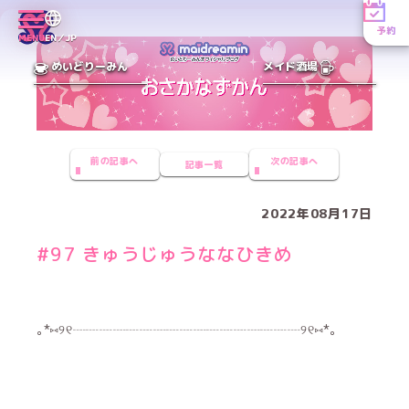
予約
MENU
EN／JP
めいどりーみん
メイド酒場
前の記事へ
次の記事へ
記事一覧
2022年08月17日
#97 きゅうじゅうななひきめ
｡*⑅୨୧┈┈┈┈┈┈┈┈┈┈┈┈┈┈┈┈┈୨୧⑅*｡