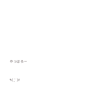
やっはろー
٩( ¨̮ )۶