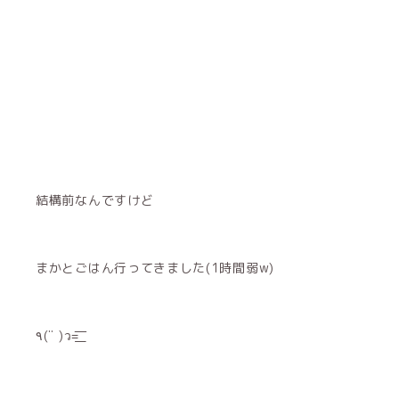
結構前なんですけど
まかとごはん行ってきました(1時間弱w)
٩(¨ )ว=͟͟͞͞