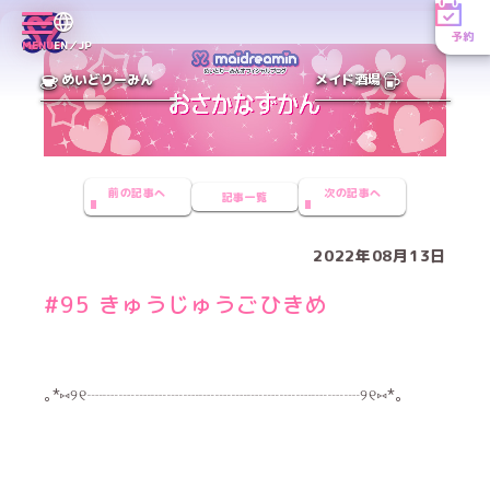
予約
MENU
EN／JP
めいどりーみん
メイド酒場
前の記事へ
次の記事へ
記事一覧
2022年08月13日
#95 きゅうじゅうごひきめ
｡*⑅୨୧┈┈┈┈┈┈┈┈┈┈┈┈┈┈┈┈┈୨୧⑅*｡