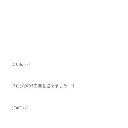
ついに…!
ブログが95回目を迎えましたー!!
( ˘ω˘ ﾉﾉ"