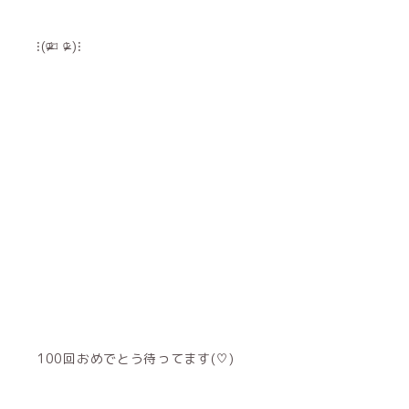
⁝(ᵒ̴̶̷᷄⌑ ᵒ̴̶̷᷅ )⁝
100回おめでとう待ってます(♡)