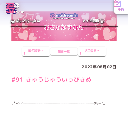
予約
MENU
EN／JP
めいどりーみん
メイド酒場
前の記事へ
次の記事へ
記事一覧
2022年08月02日
#91 きゅうじゅういっぴきめ
｡*⑅୨୧┈┈┈┈┈┈┈┈┈┈┈┈┈┈┈┈┈୨୧⑅*｡