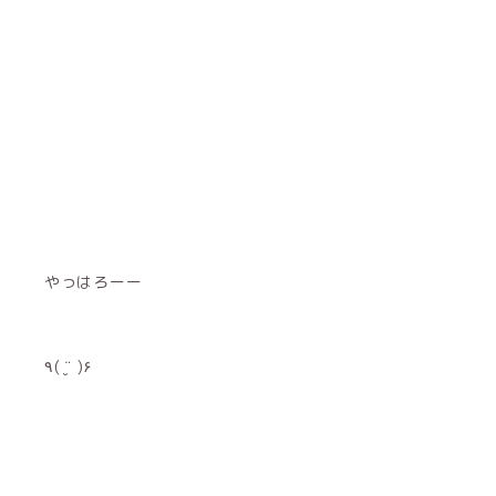
やっはろーー
٩( ¨̮ )۶