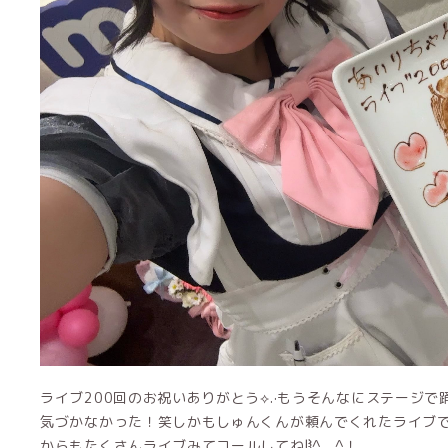
ライブ200回のお祝いありがとう⟡.·もうそんなにステージで踊っ
気づかなかった！笑しかもしゅんくんが頼んでくれたライブで
からもたくさんライブみてコールしてねჱ̒^ ̳ ̫ ̳^！