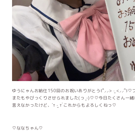
ゆうにゃんお給仕150回のお祝いありがとう꒰՞⸝⸝> ·̫ <⸝
またもやびっくりさせられました(っ ̫-)♡♡今日たくさん
言えなかったけど、´т ‧̫ т ̀これからもよろしくねっ♡
♡ななちゃん♡