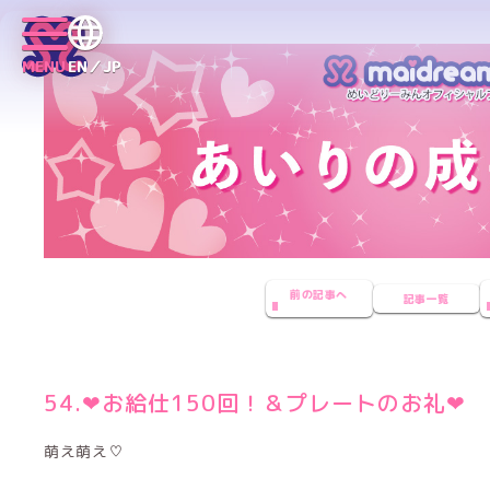
MENU
EN／JP
前の記事へ
記事一覧
54.‪‪❤︎‬お給仕150回！＆プレートのお礼‪‪❤︎‬
萌え萌え♡