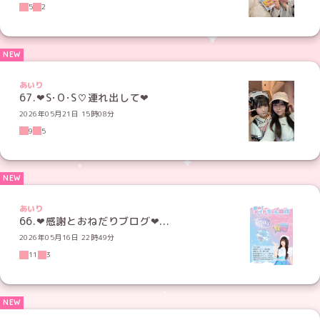
5
2
あいり
67.‪‪❤︎‬S･O･S♡連れ出して‪‪❤︎
2026年05月21日 15時08分
9
5
あいり
66.‪‪❤︎‬感謝とおねだりブログ‪‪❤︎...
2026年05月16日 22時49分
11
3