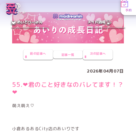
予約
MENU
EN／JP
めいどりーみん
メイド酒場
前の記事へ
次の記事へ
記事一覧
2026年04月07日
55.‪‪❤︎‬君のこと好きなのバレてます！？‪‪
❤︎‬
萌え萌え♡
小倉あるあるCity店のあいりです