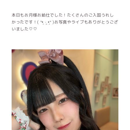
本日もお月様お給仕でした！たくさんのご入国うれし
かったです！‎( ᐡ•͈ ·̫ •͈ᐡ )お写真やライブもありがとうござ
いました♡♡