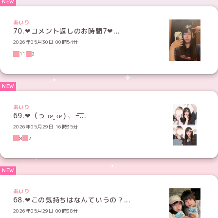
あいり
70.‪‪❤︎コメント返しのお時間7‪‪❤︎...
2026年05月30日 00時54分
11
2
あいり
69.‪‪❤︎‬（っ o̴̶̷ ̫ o̴̶̷ )╮ =͟͟͞͞...
2026年05月29日 16時35分
8
2
あいり
68.‪‪❤︎‬この気持ちはなんていうの？‪...
2026年05月29日 00時38分