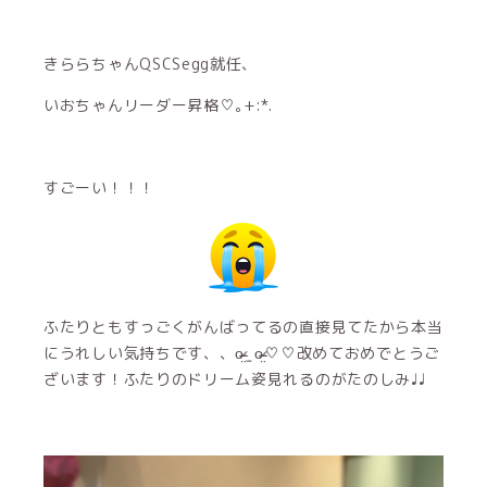
きららちゃんQSCSegg就任、
いおちゃんリーダー昇格♡｡+:*.
すごーい！！！
ふたりともすっごくがんばってるの直接見てたから本当
にうれしい気持ちです、、o̴̶̷̤ ̫ o̴̶̷̤♡♡改めておめでとうご
ざいます！ふたりのドリーム姿見れるのがたのしみ♩♩