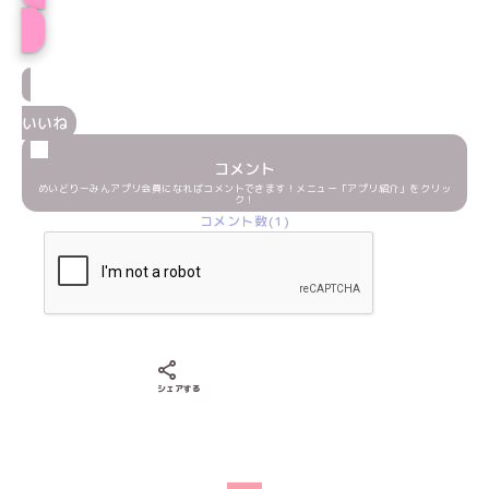
あいりプロフィール
いいね
コメント
めいどりーみんアプリ会員になればコメントできます！メニュー「アプリ紹介」をクリッ
ク！
コメント数(1)
Xでシェアする
LINEでシェアする
Facebookでシェアする
シェアする