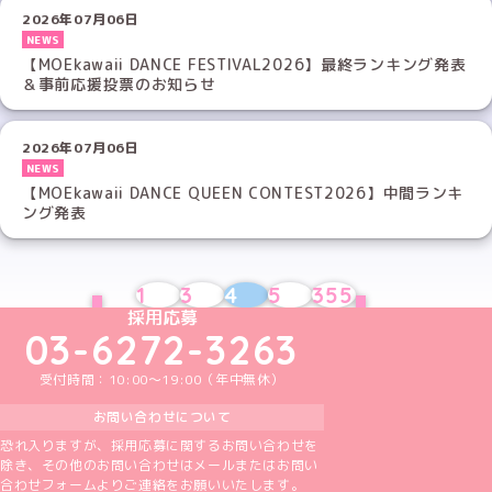
2026年07月06日
NEWS
【MOEkawaii DANCE FESTIVAL2026】最終ランキング発表
＆事前応援投票のお知らせ
2026年07月06日
NEWS
【MOEkawaii DANCE QUEEN CONTEST2026】中間ランキ
ング発表
1
3
4
5
355
PREV
NEXT
めいどりーみんTikTok公式アカウント
めいどりーみんX公式アカウント
めいどりーみんInstagram公式アカウント
めいどりーみんFacebook公式アカウン
めいどりーみんYouTube公式アカ
採用応募
03-6272-3263
受付時間：10:00～19:00（年中無休）
お問い合わせについて
恐れ入りますが、採用応募に関するお問い合わせを
除き、その他のお問い合わせはメールまたはお問い
合わせフォームよりご連絡をお願いいたします。