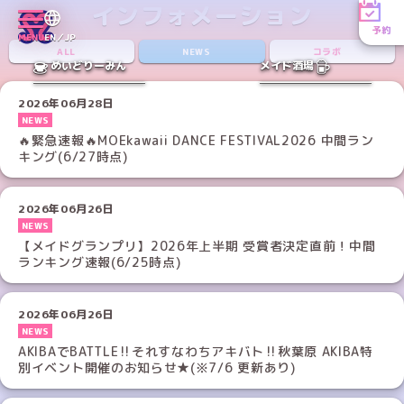
インフォメーション
予約
MENU
EN／JP
ALL
NEWS
コラボ
めいどりーみん
メイド酒場
2026年06月28日
NEWS
🔥緊急速報🔥MOEkawaii DANCE FESTIVAL2026 中間ラン
キング(6/27時点)
2026年06月26日
NEWS
【メイドグランプリ】2026年上半期 受賞者決定直前！中間
ランキング速報(6/25時点)
2026年06月26日
NEWS
AKIBAでBATTLE‼️それすなわちアキバト‼️秋葉原 AKIBA特
別イベント開催のお知らせ★(※7/6 更新あり)