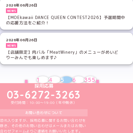
2026年06月26日
NEWS
【MOEkawaii DANCE QUEEN CONTEST2026】予選期間中
の応援方法をご紹介！
2026年06月26日
NEWS
【店舗限定】肉バル「MeatWinery」のメニューがめいど
りーみんでも楽しめます♪
1
4
5
6
355
PREV
NEXT
めいどりーみんTikTok公式アカウント
めいどりーみんX公式アカウント
めいどりーみんInstagram公式アカウント
めいどりーみんFacebook公式アカウン
めいどりーみんYouTube公式アカ
採用応募
03-6272-3263
受付時間：10:00～19:00（年中無休）
お問い合わせについて
恐れ入りますが、採用応募に関するお問い合わせを
除き、その他のお問い合わせはメールまたはお問い
合わせフォームよりご連絡をお願いいたします。