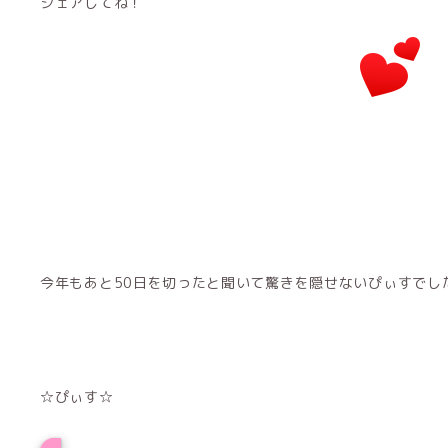
シェアしてね！
今年もあと50日を切ったと聞いて驚きを隠せないぴぃすでし
☆ぴぃす☆