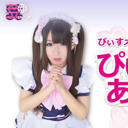
MENU
EN／JP