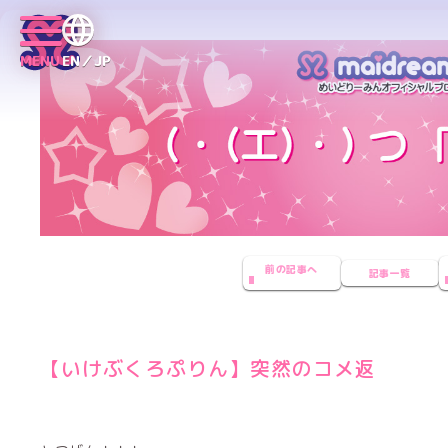
MENU
EN／JP
前の記事へ
記事一覧
【いけぶくろぷりん】突然のコメ返