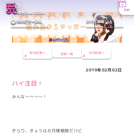
予約
MENU
EN／JP
めいどりーみん
メイド酒場
前の記事へ
次の記事へ
記事一覧
2019年02月02日
ハイ注目！
みんな〜〜〜〜！
きらり、きょうはお月様戦隊だけど