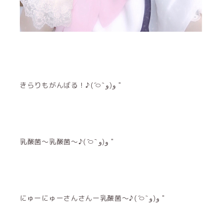
きらりもがんばる！♪‎⁦( ᷇࿀ ᷆ و(و "
乳酸菌〜乳酸菌〜♪‎⁦( ᷇࿀ ᷆ و(و "
にゅーにゅーさんさんー乳酸菌〜♪‎⁦( ᷇࿀ ᷆ و(و "