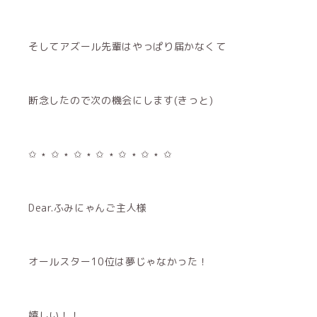
そしてアズール先輩はやっぱり届かなくて
断念したので次の機会にします(きっと)
✩ ⋆ ✩ ⋆ ✩ ⋆ ✩ ⋆ ✩ ⋆ ✩ ⋆ ✩
Dear.ふみにゃんご主人様
オールスター10位は夢じゃなかった！
嬉しい！！