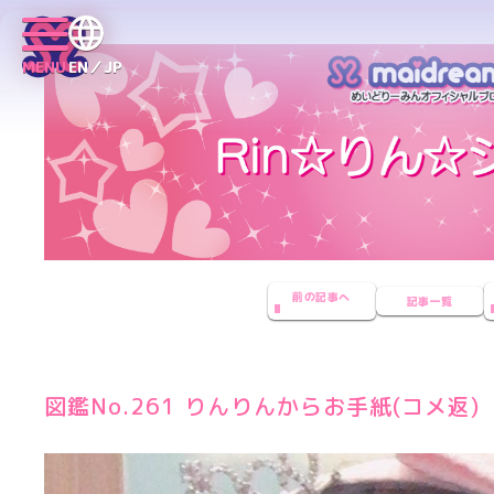
MENU
EN／JP
前の記事へ
記事一覧
図鑑No.261 りんりんからお手紙(コメ返)