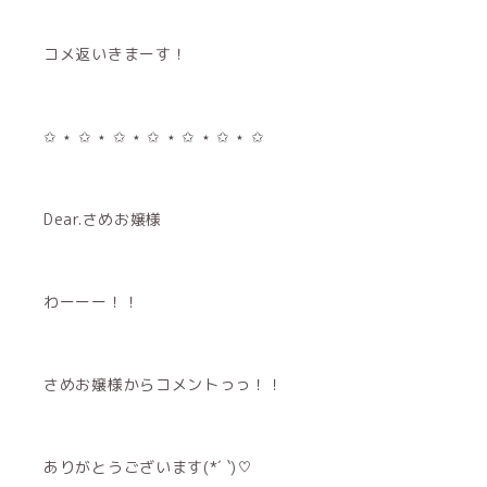
コメ返いきまーす！
✩ ⋆ ✩ ⋆ ✩ ⋆ ✩ ⋆ ✩ ⋆ ✩ ⋆ ✩
Dear.さめお嬢様
わーーー！！
さめお嬢様からコメントっっ！！
ありがとうございます(*´ `)♡