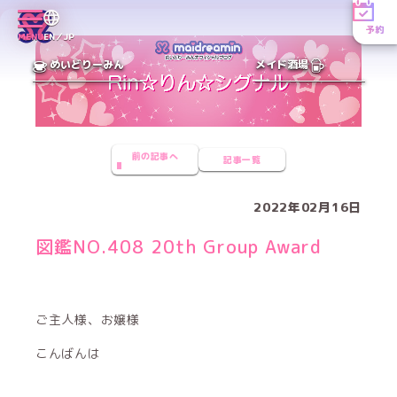
予約
MENU
EN／JP
めいどりーみん
メイド酒場
前の記事へ
記事一覧
2022年02月16日
図鑑NO.408 20th Group Award
ご主人様、お嬢様
こんばんは