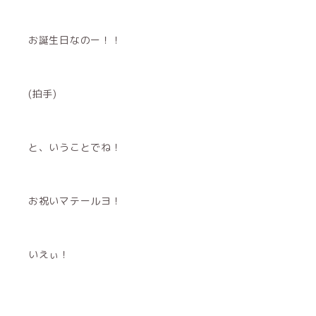
お誕生日なのー！！
(拍手)
と、いうことでね！
お祝いマテールヨ！
いえぃ！