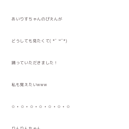
あいりすちゃんのぴえんが
どうしても見たくて( *¯ ꒳¯*)
踊っていただきました！
私も覚えたいwww
✩ ⋆ ✩ ⋆ ✩ ⋆ ✩ ⋆ ✩ ⋆ ✩ ⋆ ✩
りんりんちゃん