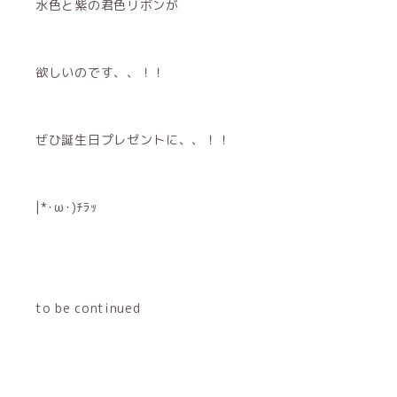
水色と紫の君色リボンが
欲しいのです、、！！
ぜひ誕生日プレゼントに、、！！
|*･ω･)ﾁﾗｯ
to be continued