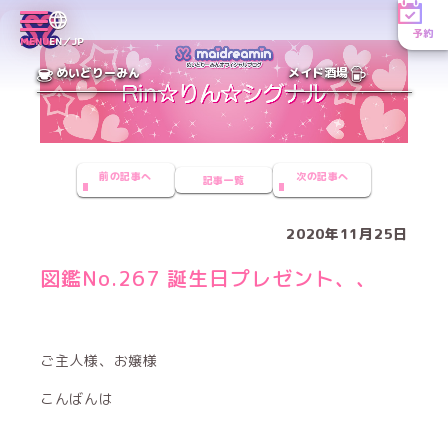
予約
MENU
EN／JP
めいどりーみん
メイド酒場
前の記事へ
次の記事へ
記事一覧
2020年11月25日
図鑑No.267 誕生日プレゼント、、
ご主人様、お嬢様
こんばんは