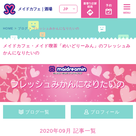
メイドカフェ
｜
酒場
JP
MENU
HOME
ブログ
フレッシュみかんになりたいの
メイドカフェ・メイド喫茶「めいどりーみん」のフレッシュみ
かんになりたいの
ブログ一覧
プロフィール
2020年09月 記事一覧