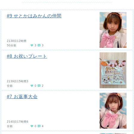
#9 せとかはみかんの仲間
2138日12時間
50分前
3
3
#8 お祝いプレート
2139日15時間3
分前
0
2
#7 お返事大会
2140日17時間6
分前
0
4