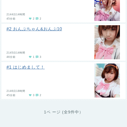
2144日14時間
45分前
2
2
#2 おんぷちゃん&おんぷ10
2145日14時間
46分前
1
3
#1 はじめまして！
2146日18時間
45分前
3
2
1ペ ージ (全9件中）