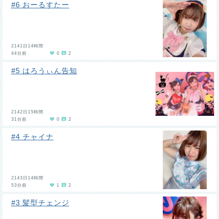
#6 おーるすたー
2141日14時間
44分前
0
2
#5 はろうぃん告知
2142日15時間
31分前
0
2
#4 チャイナ
2143日14時間
53分前
1
2
#3 髪型チェンジ